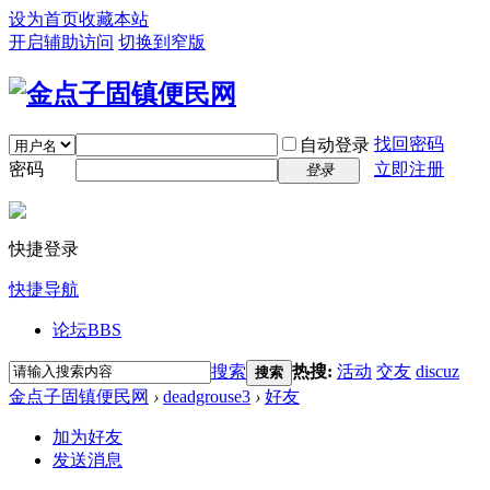
设为首页
收藏本站
开启辅助访问
切换到窄版
找回密码
自动登录
密码
立即注册
登录
快捷登录
快捷导航
论坛
BBS
搜索
热搜:
活动
交友
discuz
搜索
金点子固镇便民网
›
deadgrouse3
›
好友
加为好友
发送消息