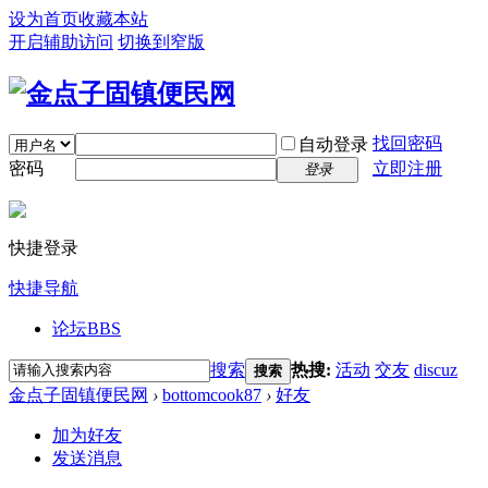
设为首页
收藏本站
开启辅助访问
切换到窄版
找回密码
自动登录
密码
立即注册
登录
快捷登录
快捷导航
论坛
BBS
搜索
热搜:
活动
交友
discuz
搜索
金点子固镇便民网
›
bottomcook87
›
好友
加为好友
发送消息