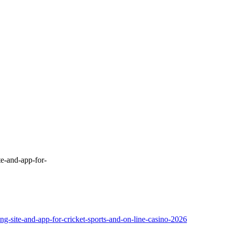
ite-and-app-for-
ting-site-and-app-for-cricket-sports-and-on-line-casino-2026