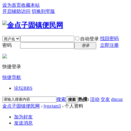
设为首页
收藏本站
开启辅助访问
切换到窄版
找回密码
自动登录
密码
立即注册
登录
快捷登录
快捷导航
论坛
BBS
搜索
热搜:
活动
交友
discuz
搜索
金点子固镇便民网
›
lynxjam3
›
个人资料
加为好友
发送消息