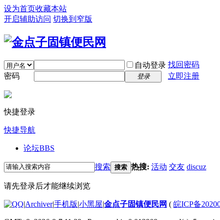
设为首页
收藏本站
开启辅助访问
切换到窄版
找回密码
自动登录
密码
立即注册
登录
快捷登录
快捷导航
论坛
BBS
搜索
热搜:
活动
交友
discuz
搜索
请先登录后才能继续浏览
|
Archiver
|
手机版
|
小黑屋
|
金点子固镇便民网
(
皖ICP备2020