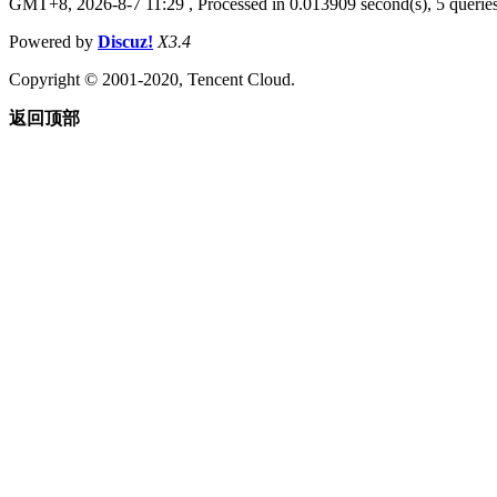
GMT+8, 2026-8-7 11:29
, Processed in 0.013909 second(s), 5 queries
Powered by
Discuz!
X3.4
Copyright © 2001-2020, Tencent Cloud.
返回顶部