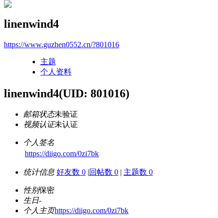
linenwind4
https://www.guzhen0552.cn/?801016
主题
个人资料
linenwind4
(UID: 801016)
邮箱状态
未验证
视频认证
未认证
个人签名
https://diigo.com/0zi7bk
统计信息
好友数 0
|
回帖数 0
|
主题数 0
性别
保密
生日
-
个人主页
https://diigo.com/0zi7bk