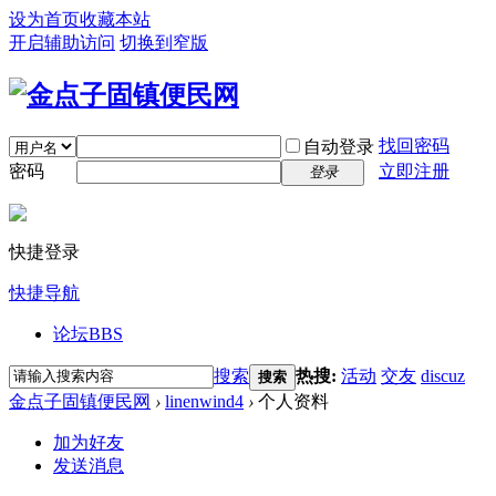
设为首页
收藏本站
开启辅助访问
切换到窄版
找回密码
自动登录
密码
立即注册
登录
快捷登录
快捷导航
论坛
BBS
搜索
热搜:
活动
交友
discuz
搜索
金点子固镇便民网
›
linenwind4
›
个人资料
加为好友
发送消息