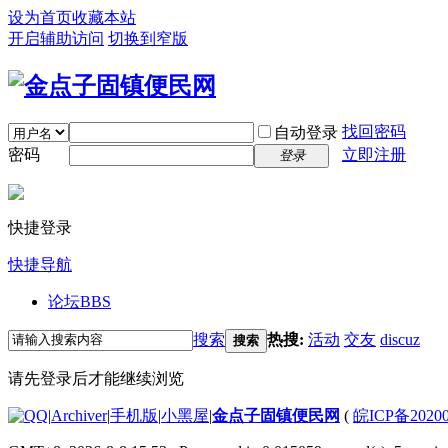
设为首页
收藏本站
开启辅助访问
切换到窄版
找回密码
自动登录
密码
立即注册
登录
快捷登录
快捷导航
论坛
BBS
搜索
热搜:
活动
交友
discuz
搜索
请先登录后才能继续浏览
|
Archiver
|
手机版
|
小黑屋
|
金点子固镇便民网
(
皖ICP备2020