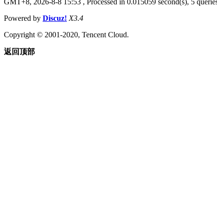
GMT+8, 2026-8-8 15:53
, Processed in 0.015059 second(s), 5 queries
Powered by
Discuz!
X3.4
Copyright © 2001-2020, Tencent Cloud.
返回顶部