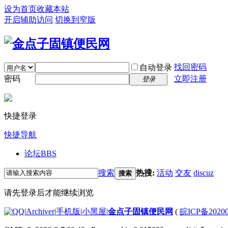
设为首页
收藏本站
开启辅助访问
切换到窄版
找回密码
自动登录
密码
立即注册
登录
快捷登录
快捷导航
论坛
BBS
搜索
热搜:
活动
交友
discuz
搜索
请先登录后才能继续浏览
|
Archiver
|
手机版
|
小黑屋
|
金点子固镇便民网
(
皖ICP备2020