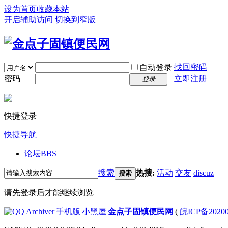
设为首页
收藏本站
开启辅助访问
切换到窄版
找回密码
自动登录
密码
立即注册
登录
快捷登录
快捷导航
论坛
BBS
搜索
热搜:
活动
交友
discuz
搜索
请先登录后才能继续浏览
|
Archiver
|
手机版
|
小黑屋
|
金点子固镇便民网
(
皖ICP备2020