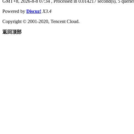
GMT+8, 2026-8-8 07:34
, Processed in 0.014217 second(s), 5 queries
Powered by
Discuz!
X3.4
Copyright © 2001-2020, Tencent Cloud.
返回顶部