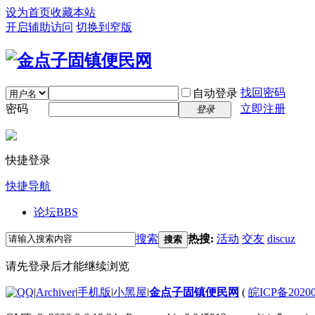
设为首页
收藏本站
开启辅助访问
切换到窄版
找回密码
自动登录
密码
立即注册
登录
快捷登录
快捷导航
论坛
BBS
搜索
热搜:
活动
交友
discuz
搜索
请先登录后才能继续浏览
|
Archiver
|
手机版
|
小黑屋
|
金点子固镇便民网
(
皖ICP备2020