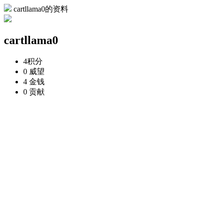
cartllama0的资料
cartllama0
4
积分
0
威望
4
金钱
0
贡献