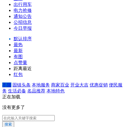
出行用车
电力抢修
通知公告
公招信息
今日早报
默认排序
最热
最新
有图
点赞量
距离最近
红包
不限
固镇头条
本地服务
商家百业
开业大吉
优惠促销
便民服
务
生活必备
名品推荐
本地特色
正在加载
没有更多了
搜索