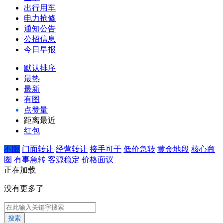
出行用车
电力抢修
通知公告
公招信息
今日早报
默认排序
最热
最新
有图
点赞量
距离最近
红包
不限
门面转让
经营转让
接手可干
低价急转
黄金地段
核心商
圈
有事急转
客源稳定
价格面议
正在加载
没有更多了
搜索