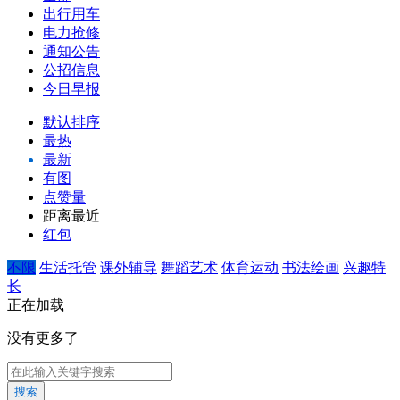
出行用车
电力抢修
通知公告
公招信息
今日早报
默认排序
最热
最新
有图
点赞量
距离最近
红包
不限
生活托管
课外辅导
舞蹈艺术
体育运动
书法绘画
兴趣特
长
正在加载
没有更多了
搜索