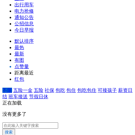
出行用车
电力抢修
通知公告
公招信息
今日早报
默认排序
最热
最新
有图
点赞量
距离最近
红包
不限
五险一金
五险
社保
包吃
包住
包吃包住
可接孩子
薪资日
结
班车接送
节假日休
正在加载
没有更多了
搜索