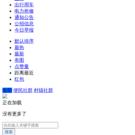
出行用车
电力抢修
通知公告
公招信息
今日早报
默认排序
最热
最新
有图
点赞量
距离最近
红包
全部
便民社群
村镇社群
正在加载
没有更多了
搜索