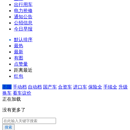
出行用车
电力抢修
通知公告
公招信息
今日早报
默认排序
最热
最新
有图
点赞量
距离最近
红包
不限
手动档
自动档
国产车
合资车
进口车
保险全
手续全
升级
换车
看车议价
正在加载
没有更多了
搜索