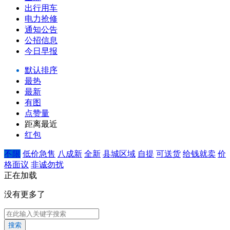
出行用车
电力抢修
通知公告
公招信息
今日早报
默认排序
最热
最新
有图
点赞量
距离最近
红包
不限
低价急售
八成新
全新
县城区域
自提
可送货
给钱就卖
价
格面议
非诚勿扰
正在加载
没有更多了
搜索