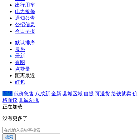
出行用车
电力抢修
通知公告
公招信息
今日早报
默认排序
最热
最新
有图
点赞量
距离最近
红包
不限
低价急售
八成新
全新
县城区域
自提
可送货
给钱就卖
价
格面议
非诚勿扰
正在加载
没有更多了
搜索