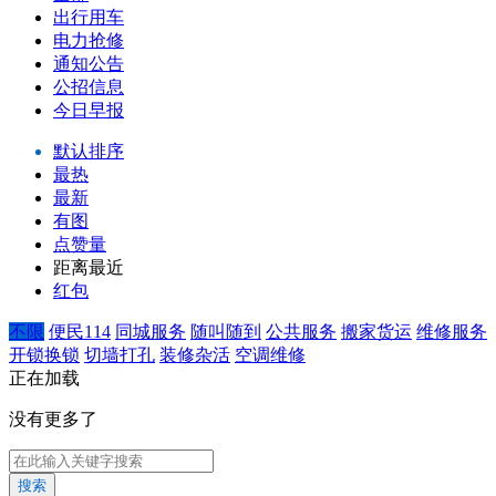
出行用车
电力抢修
通知公告
公招信息
今日早报
默认排序
最热
最新
有图
点赞量
距离最近
红包
不限
便民114
同城服务
随叫随到
公共服务
搬家货运
维修服务
开锁换锁
切墙打孔
装修杂活
空调维修
正在加载
没有更多了
搜索