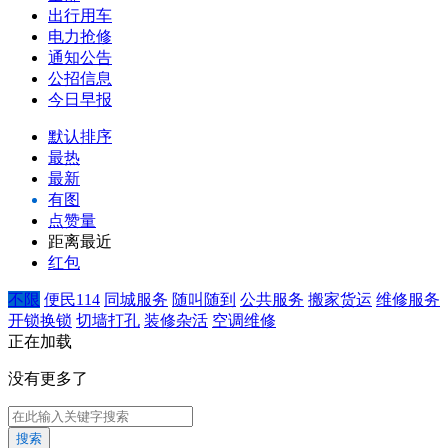
出行用车
电力抢修
通知公告
公招信息
今日早报
默认排序
最热
最新
有图
点赞量
距离最近
红包
不限
便民114
同城服务
随叫随到
公共服务
搬家货运
维修服务
开锁换锁
切墙打孔
装修杂活
空调维修
正在加载
没有更多了
搜索