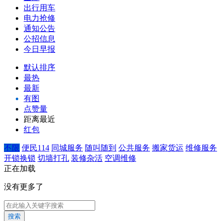
出行用车
电力抢修
通知公告
公招信息
今日早报
默认排序
最热
最新
有图
点赞量
距离最近
红包
不限
便民114
同城服务
随叫随到
公共服务
搬家货运
维修服务
开锁换锁
切墙打孔
装修杂活
空调维修
正在加载
没有更多了
搜索