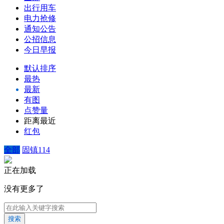
出行用车
电力抢修
通知公告
公招信息
今日早报
默认排序
最热
最新
有图
点赞量
距离最近
红包
全部
固镇114
正在加载
没有更多了
搜索