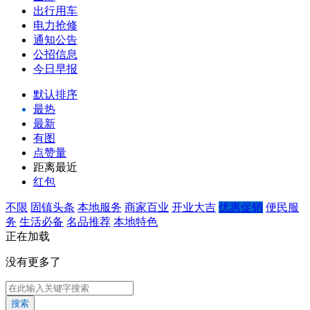
出行用车
电力抢修
通知公告
公招信息
今日早报
默认排序
最热
最新
有图
点赞量
距离最近
红包
不限
固镇头条
本地服务
商家百业
开业大吉
优惠促销
便民服
务
生活必备
名品推荐
本地特色
正在加载
没有更多了
搜索