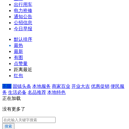
出行用车
电力抢修
通知公告
公招信息
今日早报
默认排序
最热
最新
有图
点赞量
距离最近
红包
不限
固镇头条
本地服务
商家百业
开业大吉
优惠促销
便民服
务
生活必备
名品推荐
本地特色
正在加载
没有更多了
搜索