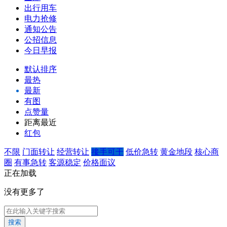
出行用车
电力抢修
通知公告
公招信息
今日早报
默认排序
最热
最新
有图
点赞量
距离最近
红包
不限
门面转让
经营转让
接手可干
低价急转
黄金地段
核心商
圈
有事急转
客源稳定
价格面议
正在加载
没有更多了
搜索