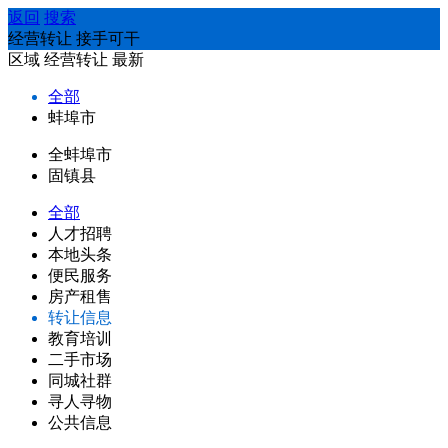
返回
搜索
经营转让 接手可干
区域
经营转让
最新
全部
蚌埠市
全蚌埠市
固镇县
全部
人才招聘
本地头条
便民服务
房产租售
转让信息
教育培训
二手市场
同城社群
寻人寻物
公共信息