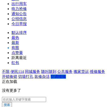
出行用车
电力抢修
通知公告
公招信息
今日早报
默认排序
最热
最新
有图
点赞量
距离最近
红包
不限
便民114
同城服务
随叫随到
公共服务
搬家货运
维修服务
开锁换锁
切墙打孔
装修杂活
空调维修
正在加载
没有更多了
搜索