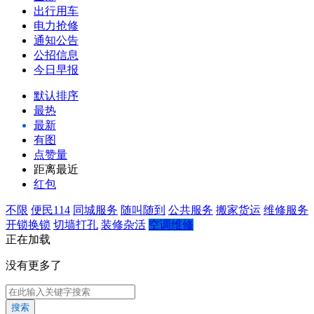
出行用车
电力抢修
通知公告
公招信息
今日早报
默认排序
最热
最新
有图
点赞量
距离最近
红包
不限
便民114
同城服务
随叫随到
公共服务
搬家货运
维修服务
开锁换锁
切墙打孔
装修杂活
空调维修
正在加载
没有更多了
搜索