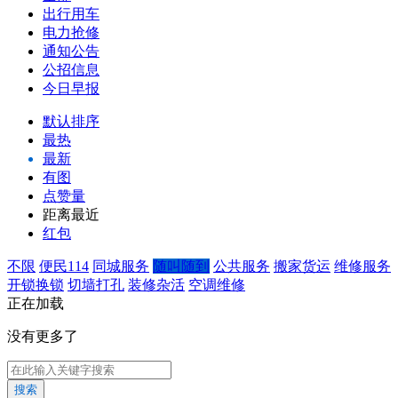
出行用车
电力抢修
通知公告
公招信息
今日早报
默认排序
最热
最新
有图
点赞量
距离最近
红包
不限
便民114
同城服务
随叫随到
公共服务
搬家货运
维修服务
开锁换锁
切墙打孔
装修杂活
空调维修
正在加载
没有更多了
搜索