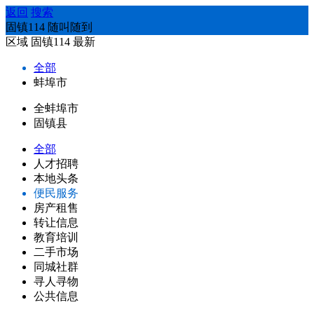
返回
搜索
固镇114 随叫随到
区域
固镇114
最新
全部
蚌埠市
全蚌埠市
固镇县
全部
人才招聘
本地头条
便民服务
房产租售
转让信息
教育培训
二手市场
同城社群
寻人寻物
公共信息