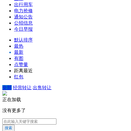
出行用车
电力抢修
通知公告
公招信息
今日早报
默认排序
最热
最新
有图
点赞量
距离最近
红包
全部
经营转让
出售转让
正在加载
没有更多了
搜索