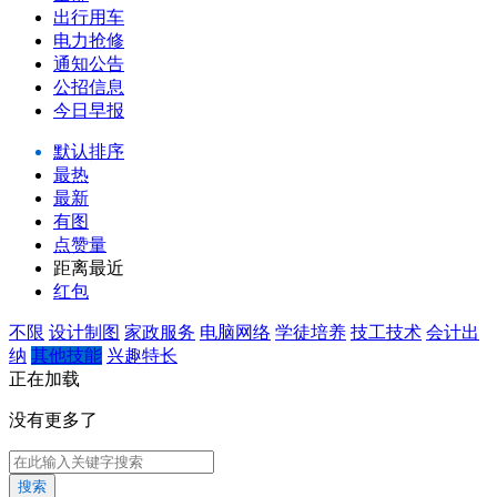
出行用车
电力抢修
通知公告
公招信息
今日早报
默认排序
最热
最新
有图
点赞量
距离最近
红包
不限
设计制图
家政服务
电脑网络
学徒培养
技工技术
会计出
纳
其他技能
兴趣特长
正在加载
没有更多了
搜索