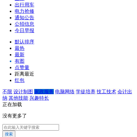
出行用车
电力抢修
通知公告
公招信息
今日早报
默认排序
最热
最新
有图
点赞量
距离最近
红包
不限
设计制图
家政服务
电脑网络
学徒培养
技工技术
会计出
纳
其他技能
兴趣特长
正在加载
没有更多了
搜索