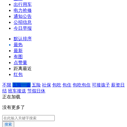
出行用车
电力抢修
通知公告
公招信息
今日早报
默认排序
最热
最新
有图
点赞量
距离最近
红包
不限
五险一金
五险
社保
包吃
包住
包吃包住
可接孩子
薪资日
结
班车接送
节假日休
正在加载
没有更多了
搜索