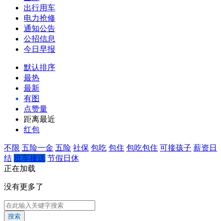
出行用车
电力抢修
通知公告
公招信息
今日早报
默认排序
最热
最新
有图
点赞量
距离最近
红包
不限
五险一金
五险
社保
包吃
包住
包吃包住
可接孩子
薪资日
结
班车接送
节假日休
正在加载
没有更多了
搜索