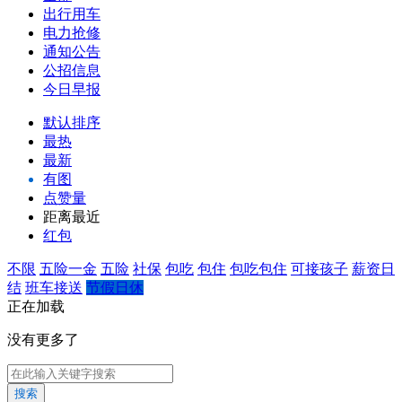
出行用车
电力抢修
通知公告
公招信息
今日早报
默认排序
最热
最新
有图
点赞量
距离最近
红包
不限
五险一金
五险
社保
包吃
包住
包吃包住
可接孩子
薪资日
结
班车接送
节假日休
正在加载
没有更多了
搜索