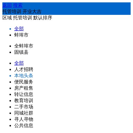
返回
搜索
托管培训 开业大吉
区域
托管培训
默认排序
全部
蚌埠市
全蚌埠市
固镇县
全部
人才招聘
本地头条
便民服务
房产租售
转让信息
教育培训
二手市场
同城社群
寻人寻物
公共信息