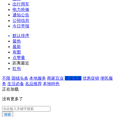
出行用车
电力抢修
通知公告
公招信息
今日早报
默认排序
最热
最新
有图
点赞量
距离最近
红包
不限
固镇头条
本地服务
商家百业
开业大吉
优惠促销
便民服
务
生活必备
名品推荐
本地特色
正在加载
没有更多了
搜索