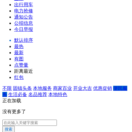
出行用车
电力抢修
通知公告
公招信息
今日早报
默认排序
最热
最新
有图
点赞量
距离最近
红包
不限
固镇头条
本地服务
商家百业
开业大吉
优惠促销
便民服
务
生活必备
名品推荐
本地特色
正在加载
没有更多了
搜索