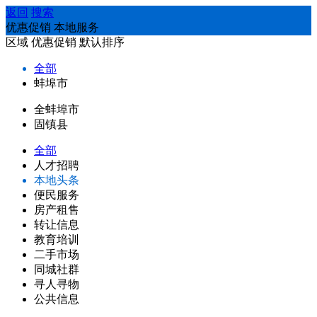
返回
搜索
优惠促销 本地服务
区域
优惠促销
默认排序
全部
蚌埠市
全蚌埠市
固镇县
全部
人才招聘
本地头条
便民服务
房产租售
转让信息
教育培训
二手市场
同城社群
寻人寻物
公共信息