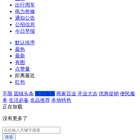
出行用车
电力抢修
通知公告
公招信息
今日早报
默认排序
最热
最新
有图
点赞量
距离最近
红包
不限
固镇头条
本地服务
商家百业
开业大吉
优惠促销
便民服
务
生活必备
名品推荐
本地特色
正在加载
没有更多了
搜索