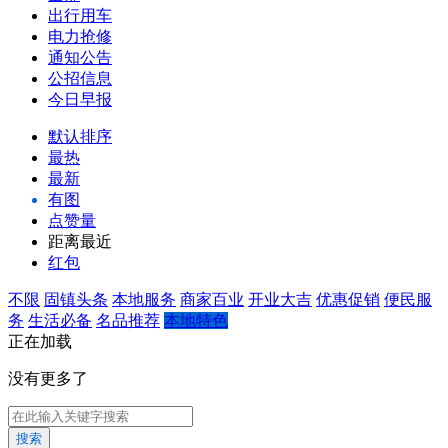
出行用车
电力抢修
通知公告
公招信息
今日早报
默认排序
最热
最新
有图
点赞量
距离最近
红包
不限
固镇头条
本地服务
商家百业
开业大吉
优惠促销
便民服
务
生活必备
名品推荐
本地特色
正在加载
没有更多了
搜索