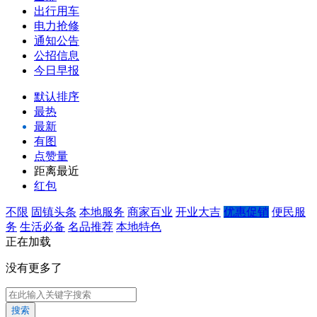
出行用车
电力抢修
通知公告
公招信息
今日早报
默认排序
最热
最新
有图
点赞量
距离最近
红包
不限
固镇头条
本地服务
商家百业
开业大吉
优惠促销
便民服
务
生活必备
名品推荐
本地特色
正在加载
没有更多了
搜索