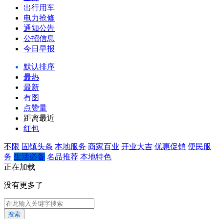
出行用车
电力抢修
通知公告
公招信息
今日早报
默认排序
最热
最新
有图
点赞量
距离最近
红包
不限
固镇头条
本地服务
商家百业
开业大吉
优惠促销
便民服
务
生活必备
名品推荐
本地特色
正在加载
没有更多了
搜索