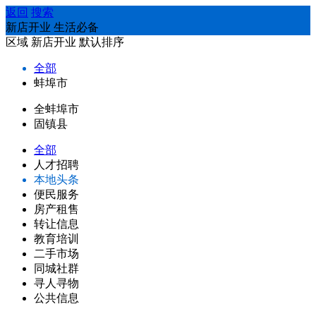
返回
搜索
新店开业 生活必备
区域
新店开业
默认排序
全部
蚌埠市
全蚌埠市
固镇县
全部
人才招聘
本地头条
便民服务
房产租售
转让信息
教育培训
二手市场
同城社群
寻人寻物
公共信息