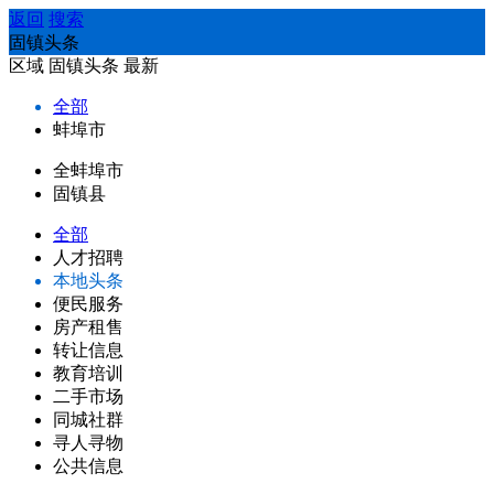
返回
搜索
固镇头条
区域
固镇头条
最新
全部
蚌埠市
全蚌埠市
固镇县
全部
人才招聘
本地头条
便民服务
房产租售
转让信息
教育培训
二手市场
同城社群
寻人寻物
公共信息