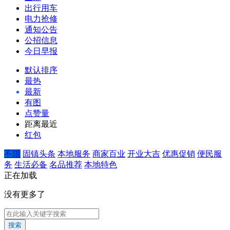
出行用车
电力抢修
通知公告
公招信息
今日早报
默认排序
最热
最新
有图
点赞量
距离最近
红包
不限
固镇头条
本地服务
商家百业
开业大吉
优惠促销
便民服
务
生活必备
名品推荐
本地特色
正在加载
没有更多了
搜索