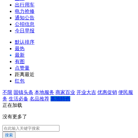
出行用车
电力抢修
通知公告
公招信息
今日早报
默认排序
最热
最新
有图
点赞量
距离最近
红包
不限
固镇头条
本地服务
商家百业
开业大吉
优惠促销
便民服
务
生活必备
名品推荐
本地特色
正在加载
没有更多了
搜索