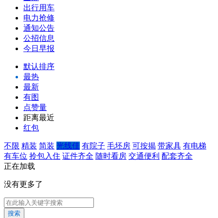
出行用车
电力抢修
通知公告
公招信息
今日早报
默认排序
最热
最新
有图
点赞量
距离最近
红包
不限
精装
简装
光线佳
有院子
毛坯房
可按揭
带家具
有电梯
有车位
拎包入住
证件齐全
随时看房
交通便利
配套齐全
正在加载
没有更多了
搜索