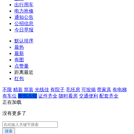
出行用车
电力抢修
通知公告
公招信息
今日早报
默认排序
最热
最新
有图
点赞量
距离最近
红包
不限
精装
简装
光线佳
有院子
毛坯房
可按揭
带家具
有电梯
有车位
拎包入住
证件齐全
随时看房
交通便利
配套齐全
正在加载
没有更多了
搜索