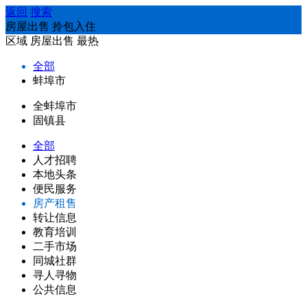
返回
搜索
房屋出售 拎包入住
区域
房屋出售
最热
全部
蚌埠市
全蚌埠市
固镇县
全部
人才招聘
本地头条
便民服务
房产租售
转让信息
教育培训
二手市场
同城社群
寻人寻物
公共信息