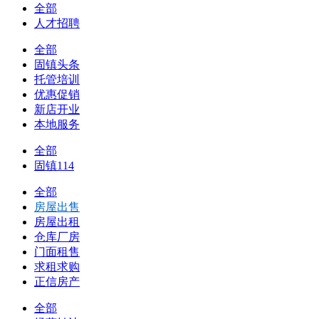
全部
人才招聘
全部
固镇头条
托管培训
优惠促销
新店开业
本地服务
全部
固镇114
全部
房屋出售
房屋出租
仓库厂房
门面租售
求租求购
正信房产
全部