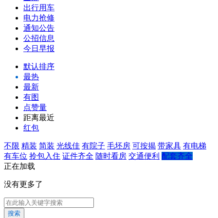
出行用车
电力抢修
通知公告
公招信息
今日早报
默认排序
最热
最新
有图
点赞量
距离最近
红包
不限
精装
简装
光线佳
有院子
毛坯房
可按揭
带家具
有电梯
有车位
拎包入住
证件齐全
随时看房
交通便利
配套齐全
正在加载
没有更多了
搜索