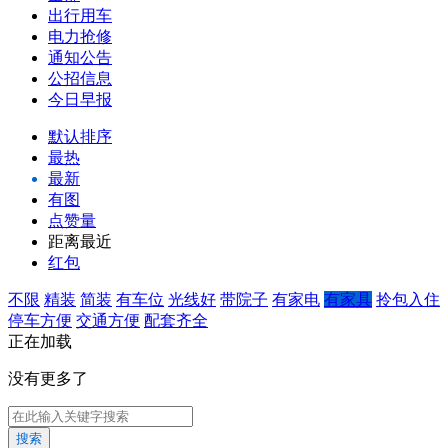
出行用车
电力抢修
通知公告
公招信息
今日早报
默认排序
最热
最新
有图
点赞量
距离最近
红包
不限
精装
简装
有车位
光线好
带院子
有家电
有家具
拎包入住
停车方便
交通方便
配套齐全
正在加载
没有更多了
搜索