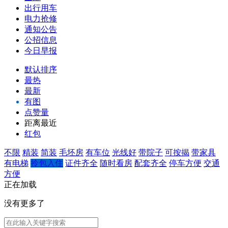
出行用车
电力抢修
通知公告
公招信息
今日早报
默认排序
最热
最新
有图
点赞量
距离最近
红包
不限
精装
简装
毛坯房
有车位
光线好
带院子
可按揭
带家具
有电梯
拎包入住
证件齐全
随时看房
配套齐全
停车方便
交通
方便
正在加载
没有更多了