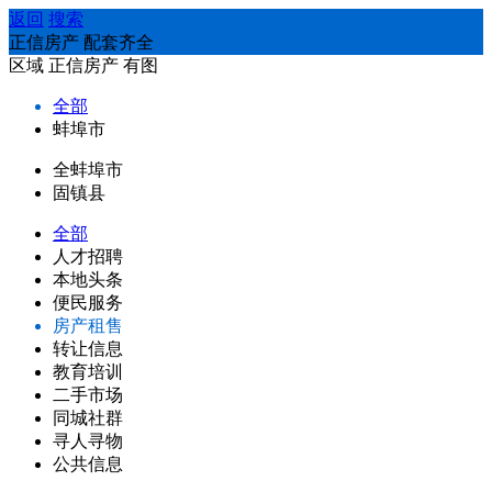
返回
搜索
正信房产 配套齐全
区域
正信房产
有图
全部
蚌埠市
全蚌埠市
固镇县
全部
人才招聘
本地头条
便民服务
房产租售
转让信息
教育培训
二手市场
同城社群
寻人寻物
公共信息