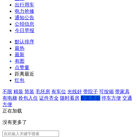
出行用车
电力抢修
通知公告
公招信息
今日早报
默认排序
最热
最新
有图
点赞量
距离最近
红包
不限
精装
简装
毛坯房
有车位
光线好
带院子
可按揭
带家具
有电梯
拎包入住
证件齐全
随时看房
配套齐全
停车方便
交通
方便
正在加载
没有更多了