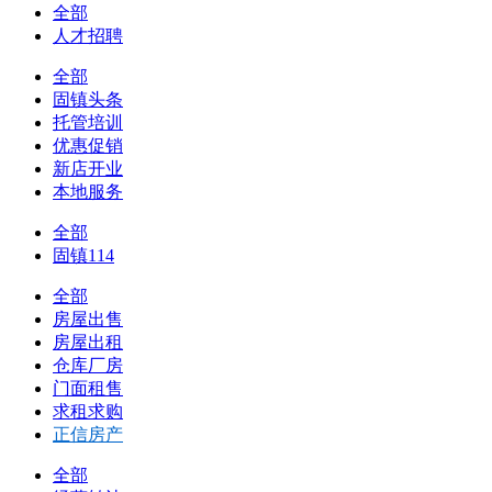
全部
人才招聘
全部
固镇头条
托管培训
优惠促销
新店开业
本地服务
全部
固镇114
全部
房屋出售
房屋出租
仓库厂房
门面租售
求租求购
正信房产
全部