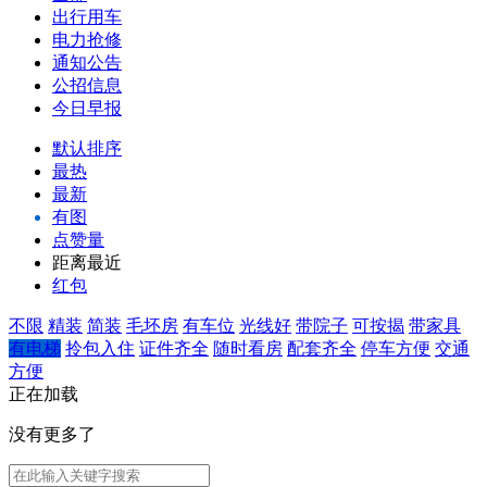
出行用车
电力抢修
通知公告
公招信息
今日早报
默认排序
最热
最新
有图
点赞量
距离最近
红包
不限
精装
简装
毛坯房
有车位
光线好
带院子
可按揭
带家具
有电梯
拎包入住
证件齐全
随时看房
配套齐全
停车方便
交通
方便
正在加载
没有更多了