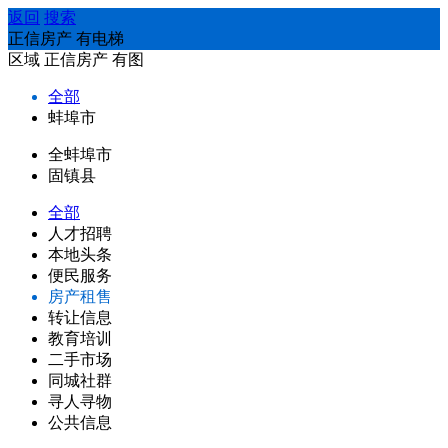
返回
搜索
正信房产 有电梯
区域
正信房产
有图
全部
蚌埠市
全蚌埠市
固镇县
全部
人才招聘
本地头条
便民服务
房产租售
转让信息
教育培训
二手市场
同城社群
寻人寻物
公共信息