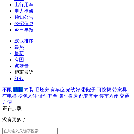
出行用车
电力抢修
通知公告
公招信息
今日早报
默认排序
最热
最新
有图
点赞量
距离最近
红包
不限
精装
简装
毛坯房
有车位
光线好
带院子
可按揭
带家具
有电梯
拎包入住
证件齐全
随时看房
配套齐全
停车方便
交通
方便
正在加载
没有更多了