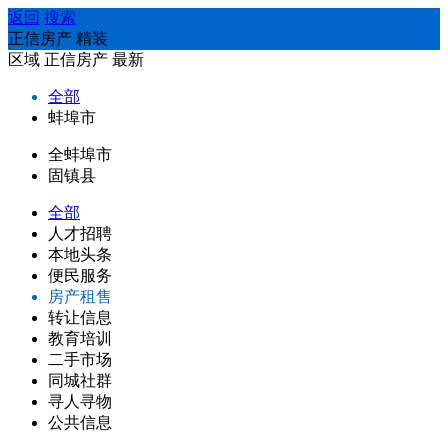
返回
搜索
正信房产 精装
区域
正信房产
最新
全部
蚌埠市
全蚌埠市
固镇县
全部
人才招聘
本地头条
便民服务
房产租售
转让信息
教育培训
二手市场
同城社群
寻人寻物
公共信息